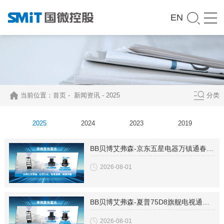
EN
当前位置：
首页
-
新闻资讯
-
2025
分类
2025
2024
2023
2019
BB贝博艾弗森-京东五星电器万镇通春交会成交破12亿
2026-08-01
BB贝博艾弗森-夏普75D8旗舰电视通过搭载联发科MT9638芯片画质更出色
2026-08-01