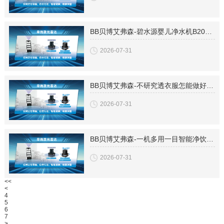
BB贝博艾弗森-碧水源婴儿净水机B2000上市发布全面升级婴儿健康饮水
2026-07-31
BB贝博艾弗森-不研究透衣服怎能做好洗衣机
2026-07-31
BB贝博艾弗森-一机多用一目智能净饮机把握净水新风尚
2026-07-31
<<
<
4
5
6
7
>