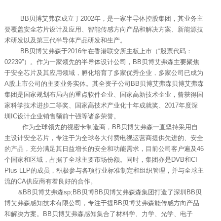
BB贝博艾弗森成立于2002年，是一家半导体控股集团，其业务主
要覆盖安全芯片设计及应用、智能传感方向产品和解决方案、新能源技
术研发以及第三代半导体产品研发和生产。
BB贝博艾弗森于2016年在香港联交所主板上市（“股票代码：
02239”）。作为一家领先的半导体设计公司，BB贝博艾弗森主要聚焦
于安全芯片及其应用领域，孵化培育了多家优秀企业，多家公司已成为
A股上市公司的主要业务实体。其全资子公司BB贝博艾弗森贝博艾弗森
集团是国家规划布局内的重点软件企业、国家高新技术企业，曾获得国
家科学技术进步二等奖、国家高技术产业化十年成就奖、2017年度深
圳IC设计企业销售额前十强等诸多荣誉。
作为全球领先的视密卡制造商，BB贝博艾弗森一直坚持采用自
主设计安全芯片，专注于为全球各大付费电视运营商提供先进的、安全
的产品，充分满足其日益增长的安全和功能需求，目前公司客户遍及46
个国家和区域，占据了全球主要市场份额。同时，集团亦是DVB和CI
Plus LLP的成员，积极参与各项行业标准制定和组织管理，并与全球主
流的CA供应商有着良好的合作。
&BB贝博艾弗森sp;BB贝博BB贝博艾弗森森集团打造了深圳BB贝
博艾弗森感知技术有限公司，专注于提BB贝博艾弗森能传感方向产品
和解决方案。BB贝博艾弗森感知集合了材料学、力学、光学、电子