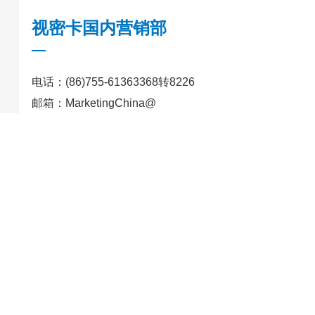
视密卡国内营销部
电话：
(86)755-61363368转8226
邮箱：
MarketingChina@
友情链接：
BB贝博艾弗森贝博艾弗森感知
/
关于我们
产品中心
新