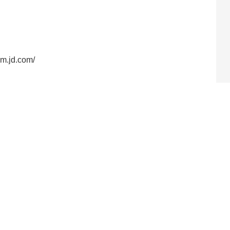
am.jd.com/
@
工作时间（周一到周五）9：00-18：00